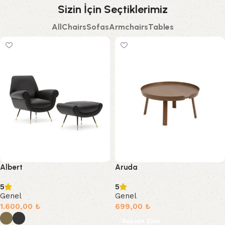
Sizin İçin Seçtiklerimiz
All
Chairs
Sofas
Armchairs
Tables
Albert
Aruda
5
5
Genel
Genel
1.600,00
₺
699,00
₺
Sepete Ekle