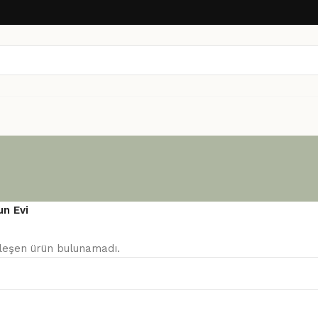
un Evi
şleşen ürün bulunamadı.