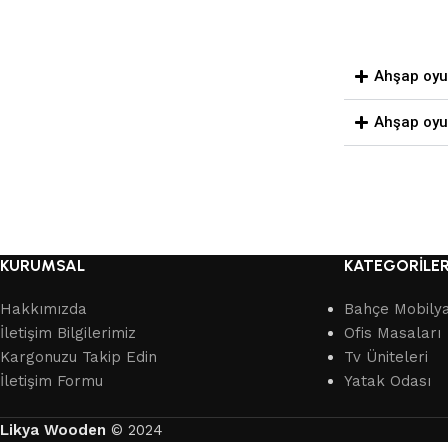
Ahşap oyun
Ahşap oyun
KURUMSAL
KATEGORİLE
Hakkımızda
Bahçe Mobilya
İletişim Bilgilerimiz
Ofis Masaları
Kargonuzu Takip Edin
Tv Üniteleri
İletişim Formu
Yatak Odası
Likya Wooden
© 2024