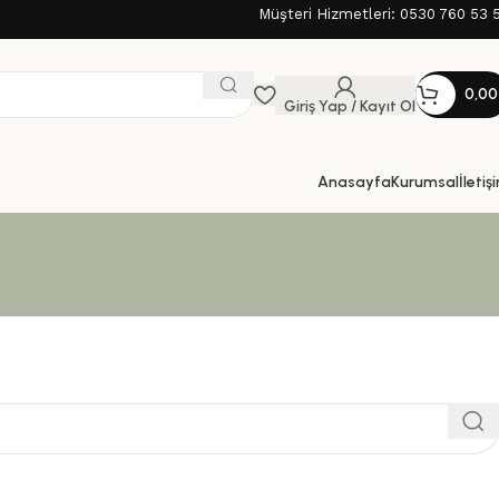
Müşteri Hizmetleri: 0530 760 53 
0,0
Giriş Yap / Kayıt Ol
Anasayfa
Kurumsal
İletiş