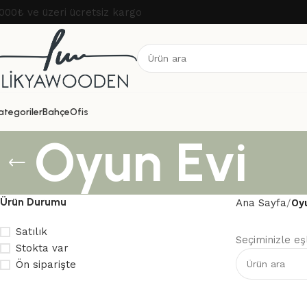
000₺ ve üzeri ücretsiz kargo
ategoriler
Bahçe
Ofis
Oyun Evi
Ürün Durumu
Ana Sayfa
Oy
Satılık
Seçiminizle e
Stokta var
Ön siparişte