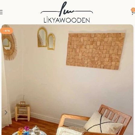
0
-6%