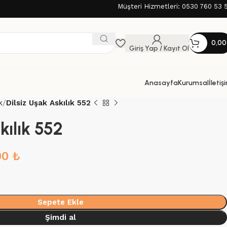
Müşteri Hizmetleri: 0530 760 53 
0,0
Giriş Yap / Kayıt Ol
Anasayfa
Kurumsal
İletiş
k
Dilsiz Uşak Askılık 552
kılık 552
00
₺
Sepete Ekle
Şimdi al