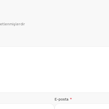
retlenmişlerdir
*
E-posta