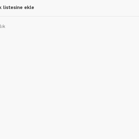
k listesine ekle
lık