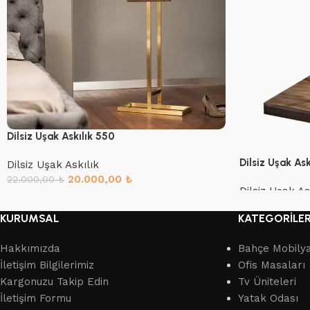
Dilsiz Uşak Askılık 550
Dilsiz Uşak Ask
Dilsiz Uşak Askılık
20.000,00
₺
22.000,00
₺
Dilsiz Uşak As
Sepete Ekle
Devamını oku
KURUMSAL
KATEGORİLE
Hakkımızda
Bahçe Mobilya
İletişim Bilgilerimiz
Ofis Masaları
Kargonuzu Takip Edin
Tv Üniteleri
İletişim Formu
Yatak Odası