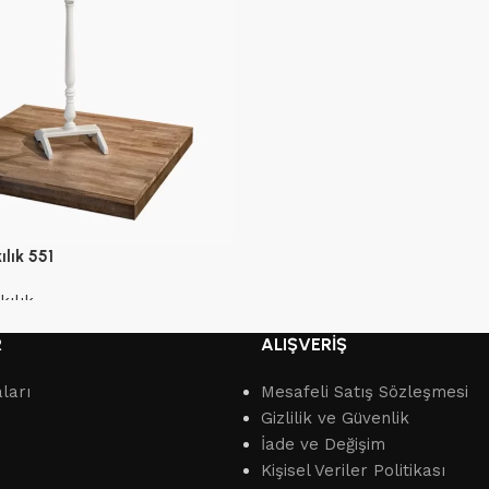
ılık 551
kılık
R
ALIŞVERİŞ
ları
Mesafeli Satış Sözleşmesi
Gizlilik ve Güvenlik
İade ve Değişim
Kişisel Veriler Politikası