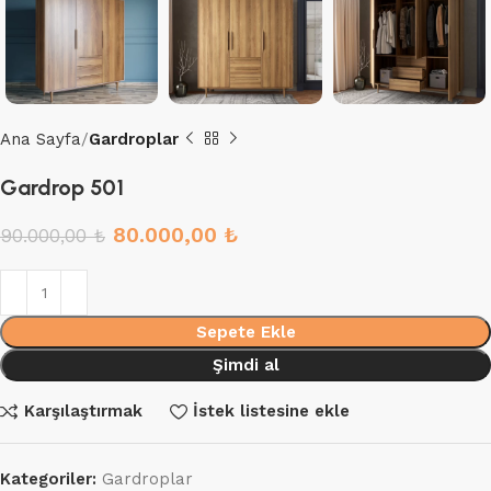
Ana Sayfa
Gardroplar
Gardrop 501
80.000,00
₺
90.000,00
₺
Sepete Ekle
Şimdi al
Karşılaştırmak
İstek listesine ekle
Kategoriler:
Gardroplar