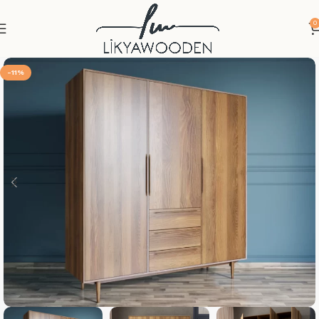
0
-11%