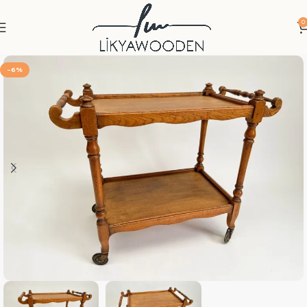
0
-6%