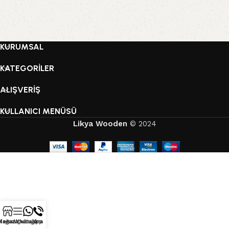
KURUMSAL
KATEGORİLER
ALIŞVERİŞ
KULLANICI MENÜSÜ
Likya Wooden
© 2024
Mağaza
Kenar çubuğu
Whatsapp
Ara